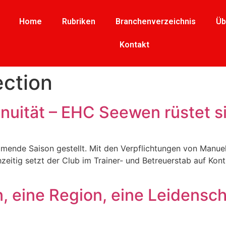
Home
Rubriken
Branchenverzeichnis
Üb
Kontakt
ection
uität – EHC Seewen rüstet si
ende Saison gestellt. Mit den Verpflichtungen von Manue
chzeitig setzt der Club im Trainer- und Betreuerstab auf Kon
n, eine Region, eine Leidensch