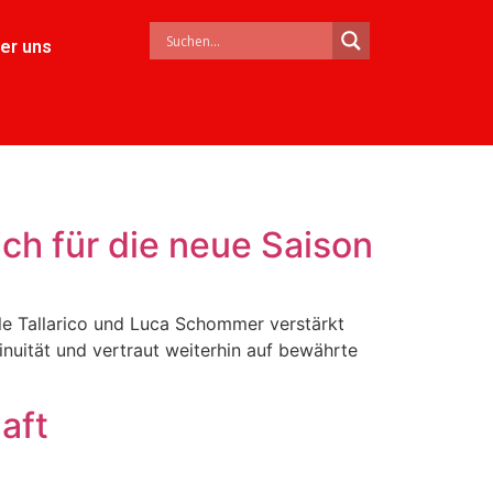
er uns
ch für die neue Saison
le Tallarico und Luca Schommer verstärkt
tinuität und vertraut weiterhin auf bewährte
aft