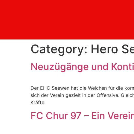
Category:
Hero S
Neuzügänge und Kontin
Der EHC Seewen hat die Weichen für die komm
sich der Verein gezielt in der Offensive. Glei
Kräfte.
FC Chur 97 – Ein Verei