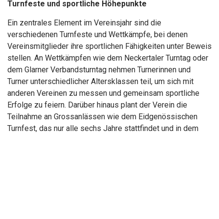
Turnfeste und sportliche Höhepunkte
Ein zentrales Element im Vereinsjahr sind die
verschiedenen Turnfeste und Wettkämpfe, bei denen
Vereinsmitglieder ihre sportlichen Fähigkeiten unter Beweis
stellen. An Wettkämpfen wie dem Neckertaler Turntag oder
dem Glarner Verbandsturntag nehmen Turnerinnen und
Turner unterschiedlicher Altersklassen teil, um sich mit
anderen Vereinen zu messen und gemeinsam sportliche
Erfolge zu feiern. Darüber hinaus plant der Verein die
Teilnahme an Grossanlässen wie dem Eidgenössischen
Turnfest, das nur alle sechs Jahre stattfindet und in dem
tausende Turnerinnen und Turner aus der ganzen Schweiz
zusammenkommen.
Sport trifft Unterhaltung
Ein besonderes Highlight im Vereinsleben ist die alle zwei
Jahre stattfindende Turnshow, die weit über die
Dorfgrenzen hinaus bekannt ist. In dieser Veranstaltung