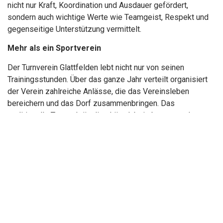
nicht nur Kraft, Koordination und Ausdauer gefördert,
sondern auch wichtige Werte wie Teamgeist, Respekt und
gegenseitige Unterstützung vermittelt.
Mehr als ein Sportverein
Der Turnverein Glattfelden lebt nicht nur von seinen
Trainingsstunden. Über das ganze Jahr verteilt organisiert
der Verein zahlreiche Anlässe, die das Vereinsleben
bereichern und das Dorf zusammenbringen. Das
traditionelle Turnerchränzli gehört dabei ebenso zu den
Höhepunkten wie Wettkämpfe, Vereinsausflüge oder
gemeinsame Feste.
Engagement, das verbindet
Damit ein Verein dieser Grösse funktioniert, braucht es
viele Menschen, die ihre Zeit freiwillig investieren. Der
Vorstand, die Leiterinnen und Leiter sowie zahlreiche
Helferinnen und Helfer leisten Jahr für Jahr einen grossen