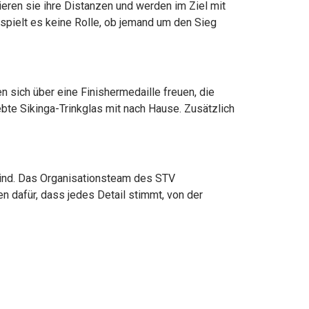
eren sie ihre Distanzen und werden im Ziel mit
spielt es keine Rolle, ob jemand um den Sieg
 sich über eine Finishermedaille freuen, die
bte Sikinga-Trinkglas mit nach Hause. Zusätzlich
sind. Das Organisationsteam des STV
n dafür, dass jedes Detail stimmt, von der
hen, unkomplizierten Atmosphäre. Wer einmal dabei
 mit Leben füllen.