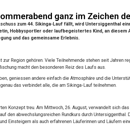
 Sommerabend ganz im Zeichen de
schuss zum 44. Sikinga-Lauf fällt, wird Untersiggenthal e
etin, Hobbysportler oder laufbegeistertes Kind, an diesem 
egung und das gemeinsame Erlebnis.
gst zur Region gehören. Viele Teilnehmende stehen seit Jahren reg
Mischung macht den besonderen Reiz des Laufs aus.
ben, geniessen andere einfach die Atmosphäre und die Unterstü
 genau das verbindet alle, die am Sikinga-Lauf teilnehmen.
ten Konzept treu. Am Mittwoch, 26. August, verwandelt sich da
 auf den abwechslungsreichen Rundkurs durch Untersiggenthal. Die
und Einsteigern als auch erfahrenen Läuferinnen und Läufern ein