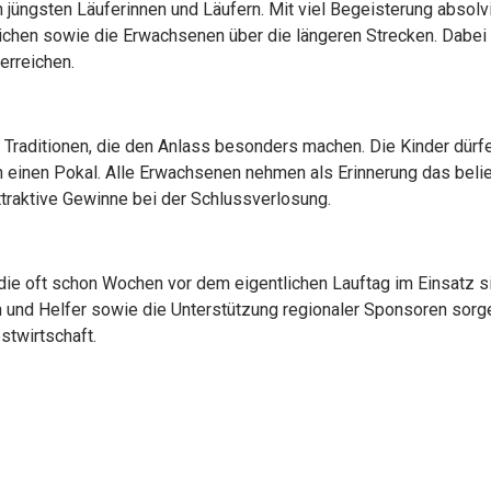
üngsten Läuferinnen und Läufern. Mit viel Begeisterung absolvi
lichen sowie die Erwachsenen über die längeren Strecken. Dabei 
 erreichen.
 Traditionen, die den Anlass besonders machen. Die Kinder dürfen
 einen Pokal. Alle Erwachsenen nehmen als Erinnerung das belie
ttraktive Gewinne bei der Schlussverlosung.
die oft schon Wochen vor dem eigentlichen Lauftag im Einsatz 
en und Helfer sowie die Unterstützung regionaler Sponsoren sorge
stwirtschaft.
kinga-Laufs: Er verbindet sportlichen Ehrgeiz mit einer herzlic
ke, sondern wegen der Menschen, die diesen Anlass Jahr für Jahr