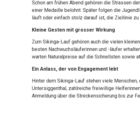
Schon am frühen Abend gehören die Strassen den j
einer Medaille belohnt. Später folgen die Jugend
läuft oder einfach stolz darauf ist, die Ziellinie zu
Kleine Gesten mit grosser Wirkung
Zum Sikinga-Lauf gehören auch die vielen kleinen
besten Nachwuchsläuferinnen und -läufer erhalten
warten Naturalpreise auf die Schnellsten sowie a
Ein Anlass, der von Engagement lebt
Hinter dem Sikinga-Lauf stehen viele Menschen, 
Untersiggenthal, zahlreiche freiwillige Helferinn
Anmeldung über die Streckensicherung bis zur Fe
Vielleicht ist genau das das Erfolgsrezept des Si
war, kommt oft wieder, nicht nur wegen der Strec