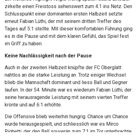
zirkelte einen Freistoss sehenswert zum 4:1 ins Netz. Den
Schlusspunkt einer dominanten ersten Halbzeit setzte
erneut Fabian Lüthi, der mit seinem dritten Treffer des
Tages auf 5:1 stellte. Mit dieser komfortablen Führung ging
es in die Pause und mit dem klaren Gefühl, das Spiel fest
im Griff zu haben.
Keine Nachlässigkeit nach der Pause
Auch in der zweiten Halbzeit knüpfte der FC Oberglatt
nahtlos an die starke Leistung an. Trotz einiger Wechsel
blieb die Mannschaft dominant und liess Ball und Gegner
laufen. In der 54. Minute war es wiederum Fabian Lüthi, der
seine herausragende Leistung mit seinem vierten Treffer
krönte und auf 6:1 erhöhte.
Die Offensive blieb weiterhin hungrig. Chance um Chance
wurde herausgespielt, und schliesslich war es Mirco
Righetti, der den Ball souverän zum 7:1 im Tor unterbrachte.
Spätestens zu diesem Zeitpunkt war die Partie endgültig