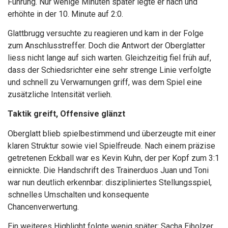
Führung. Nur wenige Minuten später legte er nach und
erhöhte in der 10. Minute auf 2:0.
Glattbrugg versuchte zu reagieren und kam in der Folge
zum Anschlusstreffer. Doch die Antwort der Oberglatter
liess nicht lange auf sich warten. Gleichzeitig fiel früh auf,
dass der Schiedsrichter eine sehr strenge Linie verfolgte
und schnell zu Verwarnungen griff, was dem Spiel eine
zusätzliche Intensität verlieh.
Taktik greift, Offensive glänzt
Oberglatt blieb spielbestimmend und überzeugte mit einer
klaren Struktur sowie viel Spielfreude. Nach einem präzise
getretenen Eckball war es Kevin Kuhn, der per Kopf zum 3:1
einnickte. Die Handschrift des Trainerduos Juan und Toni
war nun deutlich erkennbar: diszipliniertes Stellungsspiel,
schnelles Umschalten und konsequente
Chancenverwertung.
Ein weiteres Highlight folgte wenig später: Sacha Eiholzer