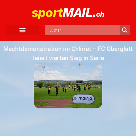
Machtdemonstration im Chliriet – FC Oberglatt
feiert vierten Sieg in Serie