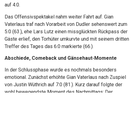
auf 4:0.
Das Offensivspektakel nahm weiter Fahrt auf. Gian
Vaterlaus traf nach Vorarbeit von Dudler sehenswert zum
5:0 (63.), ehe Lars Lutz einen missglückten Rückpass der
Gäste erlief, den Torhüter umkurvte und mit seinem dritten
Treffer des Tages das 6:0 markierte (66.).
Abschiede, Comeback und Gänsehaut-Momente
In der Schlussphase wurde es nochmals besonders
emotional. Zunächst erhöhte Gian Vaterlaus nach Zuspiel
von Justin Wüthrich auf 7:0 (81.). Kurz darauf folgte der
wohl bewegendste Moment des Nachmittags: Der
angeschlagene Pascal Tschopp wurde zu seinem letzten
Einsatz als Aktivspieler eingewechselt und von Publikum
sowie Mitspielern gefeiert.
Für zusätzlichen Applaus sorgte die Rückkehr von Benjamin
Pierer. Nach mehr als einem Jahr verletzungsbedingter