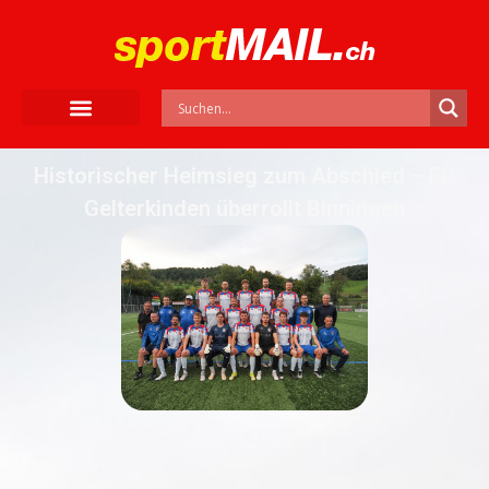
Historischer Heimsieg zum Abschied – FC
Gelterkinden überrollt Binningen