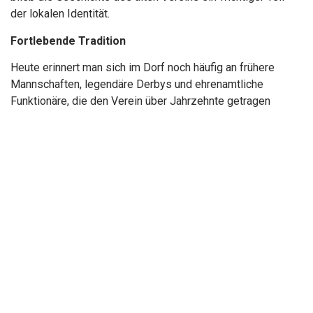
der lokalen Identität.
Fortlebende Tradition
Heute erinnert man sich im Dorf noch häufig an frühere
Mannschaften, legendäre Derbys und ehrenamtliche
Funktionäre, die den Verein über Jahrzehnte getragen
haben. Die Nachfolgeorganisation führt Trainings- und
Spielbetriebe für Kinder, Jugendliche und
Aktivmannschaften weiter und sorgt dafür, dass der
Fussball weiterhin eine zentrale Rolle im Gemeindeleben
spielt.
Die Geschichte des FC St. Antoni steht exemplarisch für
zahlreiche Schweizer Dorfclubs: kleine Vereine, die über
Generationen hinweg Sport, Gemeinschaft und regionale
Verbundenheit geprägt haben und deren Traditionen auch
nach strukturellen Veränderungen weiterleben.