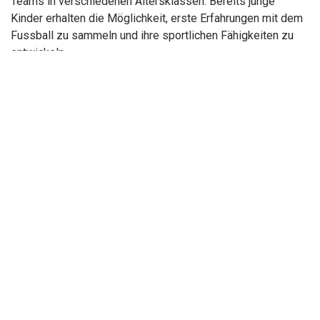
Teams in verschiedenen Altersklassen. Bereits junge
Kinder erhalten die Möglichkeit, erste Erfahrungen mit dem
Fussball zu sammeln und ihre sportlichen Fähigkeiten zu
entwickeln.
Die Trainerinnen und Trainer engagieren sich mit grossem
Einsatz für die Ausbildung der Jugendlichen. Dabei geht es
nicht ausschliesslich um sportlichen Erfolg. Ebenso wichtig
sind Disziplin, Verantwortungsbewusstsein und der
respektvolle Umgang miteinander. Der Verein verfolgt das
Ziel, junge Menschen sowohl sportlich als auch persönlich
zu fördern.
Sportliche Entwicklung und Erfolge
Sportlich spielte der FC Meilen während seiner Geschichte
vor allem im regionalen Schweizer Amateurfussball eine
wichtige Rolle. Der Verein konnte sich immer wieder
erfolgreich in den verschiedenen Ligen behaupten und
zeigte regelmässig starke Leistungen gegen Mannschaften