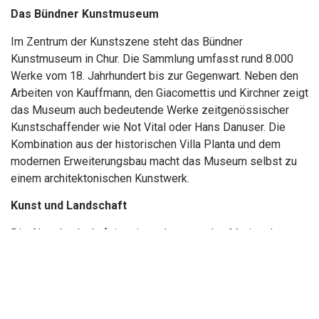
Das Bündner Kunstmuseum
Im Zentrum der Kunstszene steht das Bündner
Kunstmuseum in Chur. Die Sammlung umfasst rund 8.000
Werke vom 18. Jahrhundert bis zur Gegenwart. Neben den
Arbeiten von Kauffmann, den Giacomettis und Kirchner zeigt
das Museum auch bedeutende Werke zeitgenössischer
Kunstschaffender wie Not Vital oder Hans Danuser. Die
Kombination aus der historischen Villa Planta und dem
modernen Erweiterungsbau macht das Museum selbst zu
einem architektonischen Kunstwerk.
Kunst und Landschaft
Die Alpenlandschaft ist eines der zentralen Motive der
Bündner Kunst. Künstler wie Giovanni Segantini oder
Giovanni Giacometti schufen Werke, die das besondere
Licht und die Weite der Bergwelt einfangen. Die Natur wird
dabei nicht nur als Kulisse dargestellt, sondern als Quelle
von Inspiration, Identität und Spiritualität.