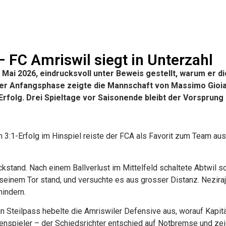
 FC Amriswil siegt in Unterzahl
Mai 2026, eindrucksvoll unter Beweis gestellt, warum er di
 der Anfangsphase zeigte die Mannschaft von Massimo Gioi
rfolg. Drei Spieltage vor Saisonende bleibt der Vorsprung
3:1-Erfolg im Hinspiel reiste der FCA als Favorit zum Team aus 
ückstand. Nach einem Ballverlust im Mittelfeld schaltete Abtwil s
einem Tor stand, und versuchte es aus grosser Distanz. Neziraj
hindern.
n Steilpass hebelte die Amriswiler Defensive aus, worauf Kapitän
nspieler – der Schiedsrichter entschied auf Notbremse und zeig