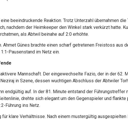
A eine beeindruckende Reaktion. Trotz Unterzahl übernahmen die
ch, nachdem der Heimkeeper den Winkel stark verkürzt hatte. Ku
chatmen, als Abtwil beinahe auf 2:0 erhöhte.
ch. Ahmet Günes brachte einen scharf getretenen Freistoss aus de
 1:1-Pausenstand im Netz ein.
Wende
ktivere Mannschaft. Der eingewechselte Fazio, der in der 62. M
eziraj in Szene, dessen wuchtigen Abschluss der Abtwiler Torhü
n endgültig auf. In der 81. Minute entstand der Führungstreffer 
eitenlinie, drehte sich elegant um den Gegenspieler und flankte 
:2-Führung ins Netz.
 für klare Verhältnisse. Nach einem mustergültig ausgespielten 