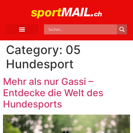
Category:
05
Hundesport
Mehr als nur Gassi –
Entdecke die Welt des
Hundesports