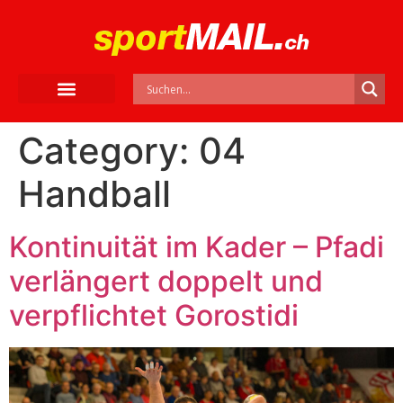
Category:
04
Handball
Kontinuität im Kader – Pfadi
verlängert doppelt und
verpflichtet Gorostidi